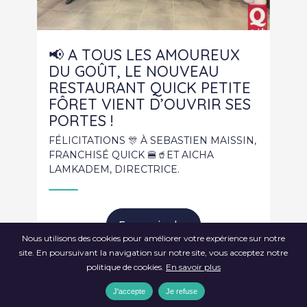
📢 A TOUS LES AMOUREUX
DU GOÛT, LE NOUVEAU
RESTAURANT QUICK PETITE
FÔRET VIENT D’OUVRIR SES
PORTES !
FÉLICITATIONS 🎊 À SEBASTIEN MAISSIN,
FRANCHISÉ QUICK 🍔🥤ET AICHA
LAMKADEM, DIRECTRICE.
En savoir plus
Nous utilisons des cookies pour améliorer votre expérience sur notre
site. En poursuivant la navigation sur notre site, vous acceptez notre
politique de cookies.
En savoir plus
J'accepte
Je refuse