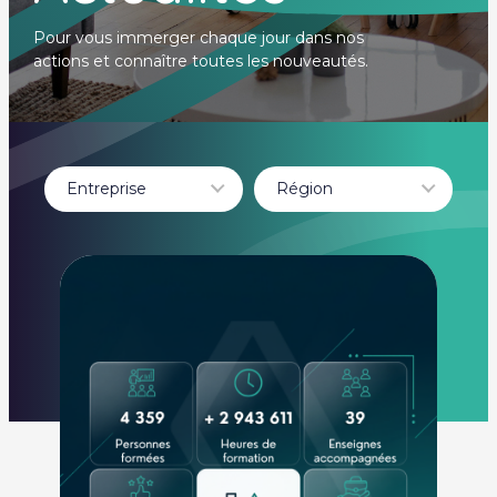
Pour vous immerger chaque jour dans nos
actions et connaître toutes les nouveautés.
Entreprise
Région
- Tout -
- Tout -
BCHEF
Auvergne-Rhône-
Brasserie Meteor
Alpes
BURGER KING
Béthune
CHAMAS TACOS
BOURGOGNE
DEL ARTE
FRANCHE COMTÉ
HEIKO
Dole
IT TRATTORIA
guadeloupe
ITALIAN
HAUTE-GARONNE
TRATTORIA
Hauts-de-France
Leader Academy
Île-de-France
LEADER
Itteville