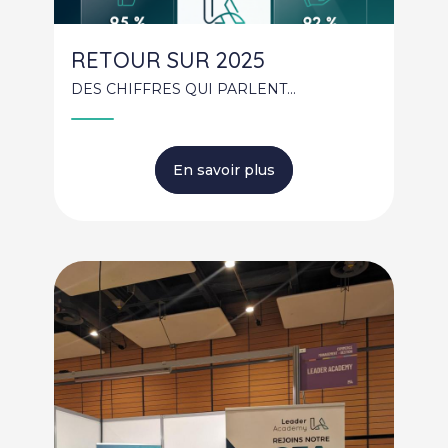
Occitanie
Saint-Étienne
RETOUR SUR 2025
Saint-Maixent-
l'École
DES CHIFFRES QUI PARLENT...
TARBES
Provence-Alpes-
Côte d'azur
Bretagne
En savoir plus
Morbihan
Nouvelle-Aquitaine