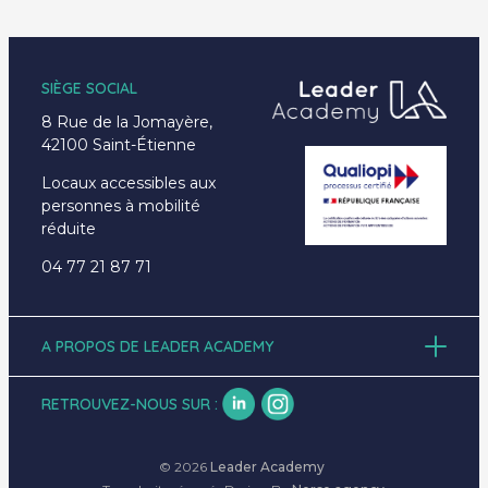
SIÈGE SOCIAL
8 Rue de la Jomayère,
42100 Saint-Étienne
Locaux accessibles aux
personnes à mobilité
réduite
04 77 21 87 71
A PROPOS DE LEADER ACADEMY
Accueil
À propos
RETROUVEZ-NOUS SUR :
Formations
Emplois
Actualités
© 2026
Leader Academy
Contact