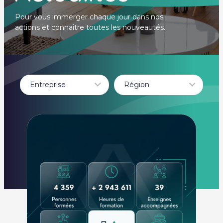
Pour vous immerger chaque jour dans nos
actions et connaître toutes les nouveautés.
Entreprise
Région
- Tout -
- Tout -
BURGER KING
Auvergne-Rhône-
CHAMAS TACOS
Alpes
Leader Academy
Béthune
LEADER
BOURGOGNE
ACADEMY
FRANCHE COMTÉ
Dole
guadeloupe
HAUTE-GARONNE
Hauts-de-France
Île-de-France
Itteville