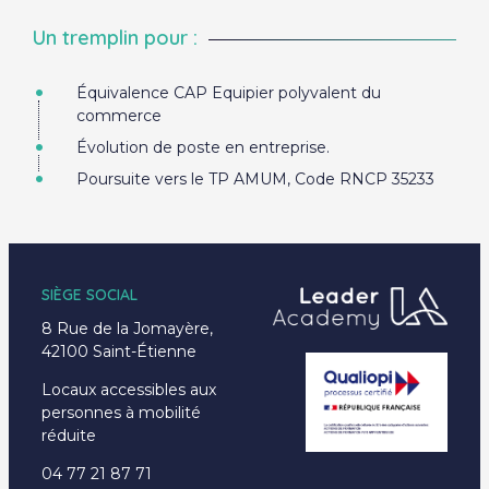
Un tremplin pour :
Équivalence CAP Equipier polyvalent du
commerce
Évolution de poste en entreprise.
Poursuite vers le TP AMUM, Code RNCP 35233
SIÈGE SOCIAL
8 Rue de la Jomayère,
42100 Saint-Étienne
Locaux accessibles aux
personnes à mobilité
réduite
04 77 21 87 71