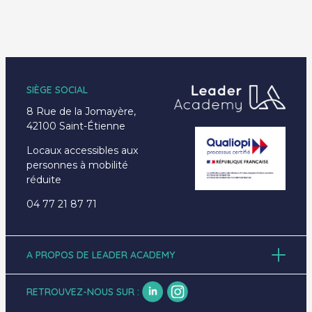
SIÈGE SOCIAL
8 Rue de la Jomayère,
42100 Saint-Étienne
Locaux accessibles aux
personnes à mobilité
réduite
04 77 21 87 71
A PROPOS DE LEADER ACADEMY
Accueil
À propos
RETROUVEZ-NOUS SUR :
Formations
Emplois