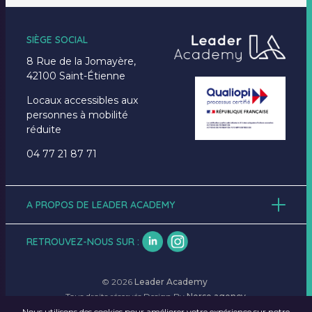
SIÈGE SOCIAL
8 Rue de la Jomayère,
42100 Saint-Étienne
Locaux accessibles aux
personnes à mobilité
réduite
04 77 21 87 71
A PROPOS DE LEADER ACADEMY
Accueil
À propos
RETROUVEZ-NOUS SUR :
Formations
Emplois
Actualités
© 2026
Leader Academy
Contact
Tous droits réservés Design By
Norse agency
Nous utilisons des cookies pour améliorer votre expérience sur notre