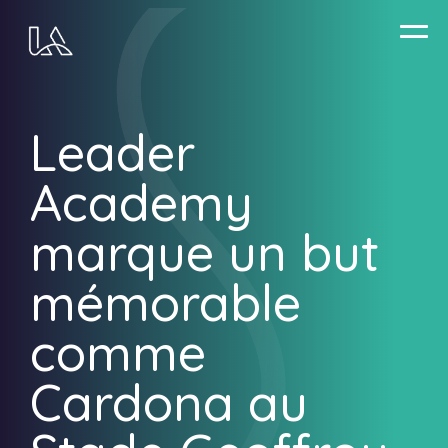
Aller
Leader
au
contenu
Academy
principal
marque un but
mémorable
comme
Cardona au