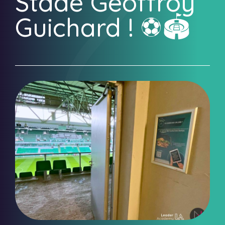
Stade Geoffroy
Guichard ! ⚽️🏟️