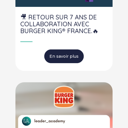
Occitanie
Saint-Étienne
🎥 RETOUR SUR 7 ANS DE
Saint-Maixent-
l'École
COLLABORATION AVEC
TARBES
BURGER KING® FRANCE.🔥
Provence-Alpes-
Côte d'azur
Bretagne
Morbihan
En savoir plus
Nouvelle-Aquitaine