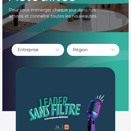
Pour vous immerger chaque jour dans nos
actions et connaître toutes les nouveautés.
Entreprise
Région
- Tout -
- Tout -
BURGER KING
Auvergne-Rhône-
LEADER
Alpes
ACADEMY
Béthune
BOURGOGNE
FRANCHE COMTÉ
Dole
guadeloupe
HAUTE-GARONNE
Hauts-de-France
Île-de-France
Itteville