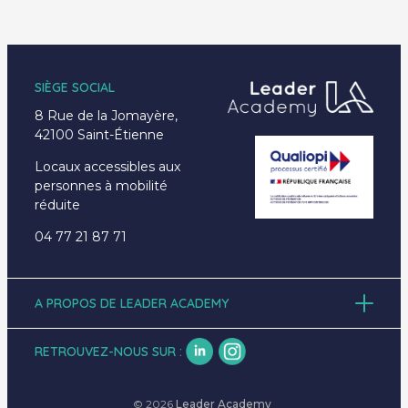
SIÈGE SOCIAL
8 Rue de la Jomayère,
42100 Saint-Étienne
Locaux accessibles aux
personnes à mobilité
réduite
04 77 21 87 71
A PROPOS DE LEADER ACADEMY
Accueil
À propos
RETROUVEZ-NOUS SUR :
Formations
Emplois
Actualités
© 2026
Leader Academy