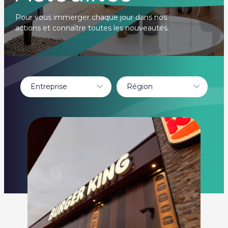
Pour vous immerger chaque jour dans nos
actions et connaître toutes les nouveautés.
Entreprise
Région
- Tout -
- Tout -
BURGER KING
Auvergne-Rhône-
Alpes
BOURGOGNE
FRANCHE COMTÉ
Dole
guadeloupe
Itteville
Saint-Maixent-
l'École
Nouvelle-Aquitaine